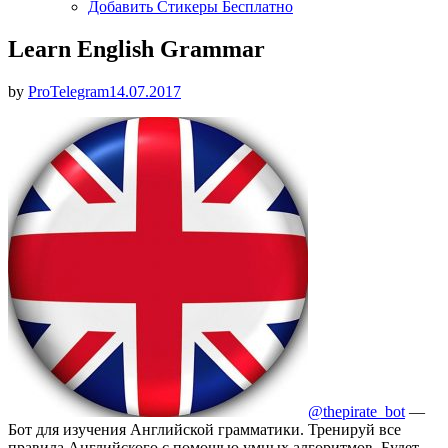
Добавить Стикеры Бесплатно
Learn English Grammar
Опубликовано
by
ProTelegram
14.07.2017
@thepirate_bot
—
Бот для изучения Английской грамматики. Тренируй все
правила Английского с помощью умных алгоритмов. Будет