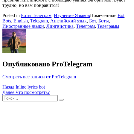
трудно, но вам понравится!
Posted in
Боты Телеграм
,
Изучение Языков
Помеченные
Bot
,
Bots
,
English
,
Telegram
,
Английский язык
,
Бот
,
Боты
,
Иностранные языки
,
Лингвистика
,
Телеграм
,
Телеграмм
Опубликовано
ProTelegram
Смотреть все записи от ProTelegram
Навигация
Назад
Inline lyrics bot
Далее
Что посмотреть?
по
Поиск
Найти
записям