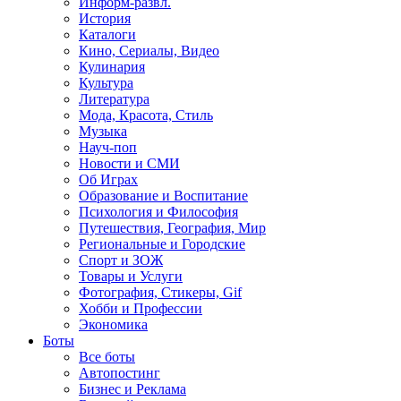
Информ-развл.
История
Каталоги
Кино, Сериалы, Видео
Кулинария
Культура
Литература
Мода, Красота, Стиль
Музыка
Науч-поп
Новости и СМИ
Об Играх
Образование и Воспитание
Психология и Философия
Путешествия, География, Мир
Региональные и Городские
Спорт и ЗОЖ
Товары и Услуги
Фотография, Стикеры, Gif
Хобби и Профессии
Экономика
Боты
Все боты
Автопостинг
Бизнес и Реклама