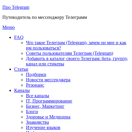
Про Telegram
Путеводитель по мессенджеру Телеграмм
Перейти
Меню
к
FAQ
содержимому
Что такое Телеграм (Telegram), зачем он мне и как
им пользоваться?
Советы пользователям Телеграм (Telegram)
Добавить в каталог своего Телеграм: бота, группу,
канал или стикеры
Статьи
Подборки
Новости мессенджера
Резонанс
Каналы
Все каналы
IT, Программирование
Бизнес, Маркетинг
Блоги
Здоровье и Медицина
Знакомства
Изучение языков