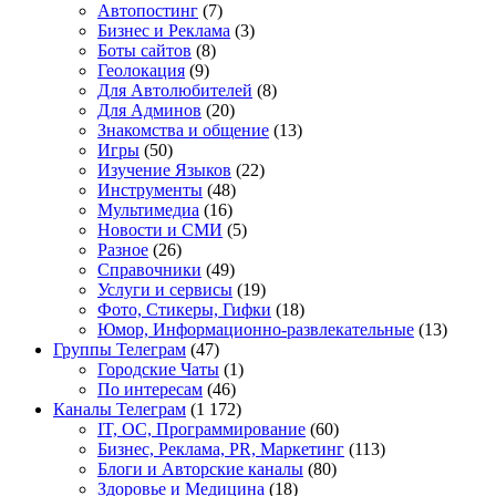
Автопостинг
(7)
Бизнес и Реклама
(3)
Боты сайтов
(8)
Геолокация
(9)
Для Автолюбителей
(8)
Для Админов
(20)
Знакомства и общение
(13)
Игры
(50)
Изучение Языков
(22)
Инструменты
(48)
Мультимедиа
(16)
Новости и СМИ
(5)
Разное
(26)
Справочники
(49)
Услуги и сервисы
(19)
Фото, Стикеры, Гифки
(18)
Юмор, Информационно-развлекательные
(13)
Группы Телеграм
(47)
Городские Чаты
(1)
По интересам
(46)
Каналы Телеграм
(1 172)
IT, ОС, Программирование
(60)
Бизнес, Реклама, PR, Маркетинг
(113)
Блоги и Авторские каналы
(80)
Здоровье и Медицина
(18)