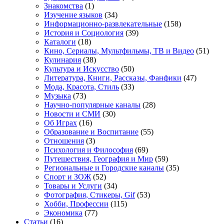
Знакомства
(1)
Изучение языков
(34)
Информационно-развлекательные
(158)
История и Социология
(39)
Каталоги
(18)
Кино, Сериалы, Мультфильмы, ТВ и Видео
(51)
Кулинария
(38)
Культура и Искусство
(50)
Литература, Книги, Рассказы, Фанфики
(47)
Мода, Красота, Стиль
(33)
Музыка
(73)
Научно-популярные каналы
(28)
Новости и СМИ
(30)
Об Играх
(16)
Образование и Воспитание
(55)
Отношения
(3)
Психология и Философия
(69)
Путешествия, География и Мир
(59)
Региональные и Городские каналы
(35)
Спорт и ЗОЖ
(52)
Товары и Услуги
(34)
Фотография, Стикеры, Gif
(53)
Хобби, Профессии
(115)
Экономика
(77)
Статьи
(16)