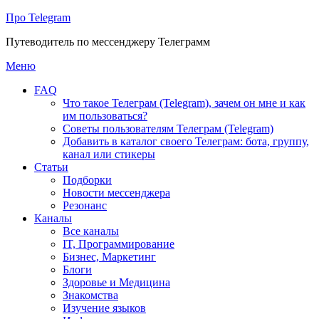
Про Telegram
Путеводитель по мессенджеру Телеграмм
Перейти
Меню
к
FAQ
содержимому
Что такое Телеграм (Telegram), зачем он мне и как
им пользоваться?
Советы пользователям Телеграм (Telegram)
Добавить в каталог своего Телеграм: бота, группу,
канал или стикеры
Статьи
Подборки
Новости мессенджера
Резонанс
Каналы
Все каналы
IT, Программирование
Бизнес, Маркетинг
Блоги
Здоровье и Медицина
Знакомства
Изучение языков