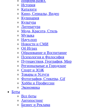
Информ-развл.
История
Каталоги
Кино, Сериалы, Видео
Кулинария
Культура
Литература
Мода, Красота, Стиль
Музыка
Науч-поп
Новости и СМИ
Об Играх
Образование и Воспитание
Психология и Философия
Путешествия, География, Мир
Региональные и Городские
Спорт и ЗОЖ
Товары и Услуги
Фотография, Стикеры, Gif
Хобби и Профессии
Экономика
Боты
Все боты
Автопостинг
Бизнес и Реклама