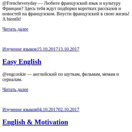
@Frencheveryday — Любите французский язык и культуру
Франции? Здесь тебя ждут подборки коротких рассказов и
новостей на французском. Впусти французский в свою жизнь!
A bientôt!
Читать далее
Опубликовано
Изучение языков
15.10.2017
13.10.2017
Easy English
@engcookie — английский по шуткам, фильмам, мемам и
сериалам.
Читать далее
Опубликовано
Изучение языков
04.10.2017
02.10.2017
English & Motivation