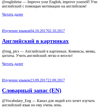
@englishrise — Improve your English, improve yourself! Учи
английский с помощью мотивации на английском!
Читать далее
Опубликовано
Изучение языков
04.10.2017
02.10.2017
Английский в картинках
@eng_pics — Английский в картинках. Комиксы, мемы,
цитаты. Учить английский легко и весело!
Читать далее
Опубликовано
Изучение языков
23.09.2017
22.09.2017
Словарный запас (EN)
@Vocabulary_Eng — Канал для людей кто хочет изучать
английский язык но ему очень лень.