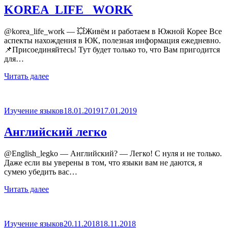
KOREA_LIFE _WORK
@korea_life_work — 💥Живём и работаем в Южной Корее Все
аспекты нахождения в ЮК, полезная информация ежедневно.
📌Присоединяйтесь! Тут будет только то, что Вам пригодится
для…
Читать далее
Опубликовано
Изучение языков
18.01.2019
17.01.2019
Английский легко
@English_legko — Английский? — Легко! С нуля и не только.
Даже если вы уверены в том, что языки вам не даются, я
сумею убедить вас…
Читать далее
Опубликовано
Изучение языков
20.11.2018
18.11.2018