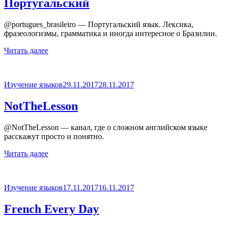
Португальский
@portugues_brasileiro — Португальский язык. Лексика,
фразеологизмы, грамматика и иногда интересное о Бразилии.
Читать далее
Опубликовано
Изучение языков
29.11.2017
28.11.2017
NotTheLesson
@NotTheLesson — канал, где о сложном английском языке
расскажут просто и понятно.
Читать далее
Опубликовано
Изучение языков
17.11.2017
16.11.2017
French Every Day