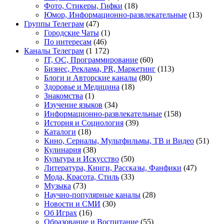
Фото, Стикеры, Гифки
(18)
Юмор, Информационно-развлекательные
(13)
Группы Телеграм
(47)
Городские Чаты
(1)
По интересам
(46)
Каналы Телеграм
(1 172)
IT, ОС, Программирование
(60)
Бизнес, Реклама, PR, Маркетинг
(113)
Блоги и Авторские каналы
(80)
Здоровье и Медицина
(18)
Знакомства
(1)
Изучение языков
(34)
Информационно-развлекательные
(158)
История и Социология
(39)
Каталоги
(18)
Кино, Сериалы, Мультфильмы, ТВ и Видео
(51)
Кулинария
(38)
Культура и Искусство
(50)
Литература, Книги, Рассказы, Фанфики
(47)
Мода, Красота, Стиль
(33)
Музыка
(73)
Научно-популярные каналы
(28)
Новости и СМИ
(30)
Об Играх
(16)
Образование и Воспитание
(55)