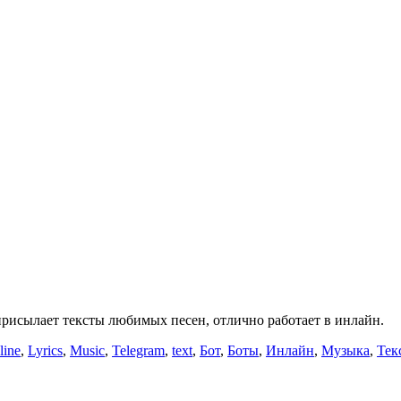
рисылает тексты любимых песен, отлично работает в инлайн.
line
,
Lyrics
,
Music
,
Telegram
,
text
,
Бот
,
Боты
,
Инлайн
,
Музыка
,
Тек