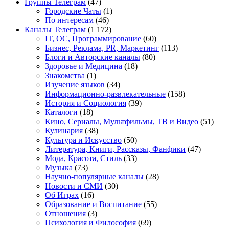
Группы Телеграм
(47)
Городские Чаты
(1)
По интересам
(46)
Каналы Телеграм
(1 172)
IT, ОС, Программирование
(60)
Бизнес, Реклама, PR, Маркетинг
(113)
Блоги и Авторские каналы
(80)
Здоровье и Медицина
(18)
Знакомства
(1)
Изучение языков
(34)
Информационно-развлекательные
(158)
История и Социология
(39)
Каталоги
(18)
Кино, Сериалы, Мультфильмы, ТВ и Видео
(51)
Кулинария
(38)
Культура и Искусство
(50)
Литература, Книги, Рассказы, Фанфики
(47)
Мода, Красота, Стиль
(33)
Музыка
(73)
Научно-популярные каналы
(28)
Новости и СМИ
(30)
Об Играх
(16)
Образование и Воспитание
(55)
Отношения
(3)
Психология и Философия
(69)