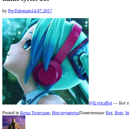
Опубликовано
by
ProTelegram
14.07.2017
@iLyricsBot
— Бот п
Posted in
Боты Телеграм
,
Инструменты
Помеченные
Bot
,
Bots
,
In