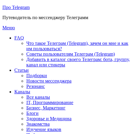
Про Telegram
Путеводитель по мессенджеру Телеграмм
Перейти
Меню
к
FAQ
содержимому
Что такое Телеграм (Telegram), зачем он мне и как
им пользоваться?
Советы пользователям Телеграм (Telegram)
Добавить в каталог своего Телеграм: бота, группу,
канал или стикеры
Статьи
Подборки
Новости мессенджера
Резонанс
Каналы
Все каналы
IT, Программирование
Бизнес, Маркетинг
Блоги
Здоровье и Медицина
Знакомства
Изучение языков