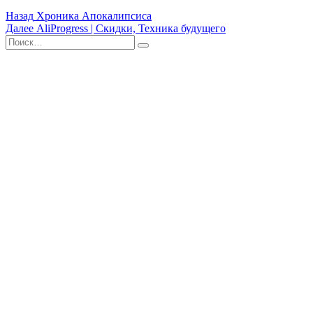
Навигация
Назад
Хроника Апокалипсиса
Далее
AliProgress | Скидки, Техника будущего
по
Поиск
Найти
записям