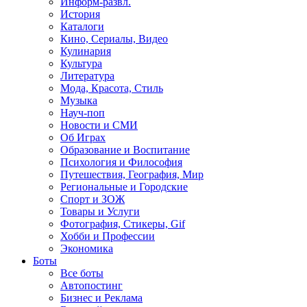
Информ-развл.
История
Каталоги
Кино, Сериалы, Видео
Кулинария
Культура
Литература
Мода, Красота, Стиль
Музыка
Науч-поп
Новости и СМИ
Об Играх
Образование и Воспитание
Психология и Философия
Путешествия, География, Мир
Региональные и Городские
Спорт и ЗОЖ
Товары и Услуги
Фотография, Стикеры, Gif
Хобби и Профессии
Экономика
Боты
Все боты
Автопостинг
Бизнес и Реклама