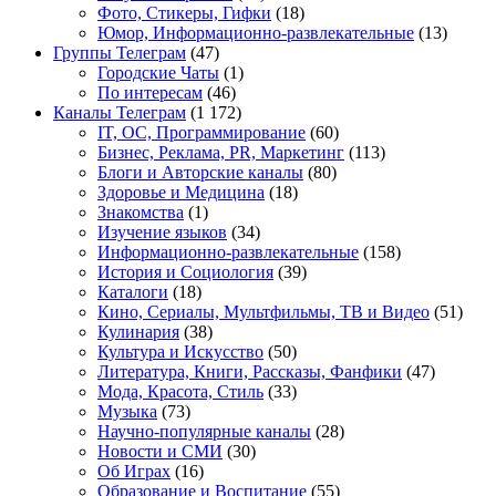
Фото, Стикеры, Гифки
(18)
Юмор, Информационно-развлекательные
(13)
Группы Телеграм
(47)
Городские Чаты
(1)
По интересам
(46)
Каналы Телеграм
(1 172)
IT, ОС, Программирование
(60)
Бизнес, Реклама, PR, Маркетинг
(113)
Блоги и Авторские каналы
(80)
Здоровье и Медицина
(18)
Знакомства
(1)
Изучение языков
(34)
Информационно-развлекательные
(158)
История и Социология
(39)
Каталоги
(18)
Кино, Сериалы, Мультфильмы, ТВ и Видео
(51)
Кулинария
(38)
Культура и Искусство
(50)
Литература, Книги, Рассказы, Фанфики
(47)
Мода, Красота, Стиль
(33)
Музыка
(73)
Научно-популярные каналы
(28)
Новости и СМИ
(30)
Об Играх
(16)
Образование и Воспитание
(55)