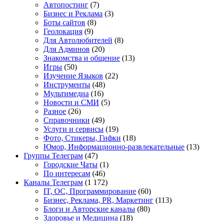
Автопостинг
(7)
Бизнес и Реклама
(3)
Боты сайтов
(8)
Геолокация
(9)
Для Автолюбителей
(8)
Для Админов
(20)
Знакомства и общение
(13)
Игры
(50)
Изучение Языков
(22)
Инструменты
(48)
Мультимедиа
(16)
Новости и СМИ
(5)
Разное
(26)
Справочники
(49)
Услуги и сервисы
(19)
Фото, Стикеры, Гифки
(18)
Юмор, Информационно-развлекательные
(13)
Группы Телеграм
(47)
Городские Чаты
(1)
По интересам
(46)
Каналы Телеграм
(1 172)
IT, ОС, Программирование
(60)
Бизнес, Реклама, PR, Маркетинг
(113)
Блоги и Авторские каналы
(80)
Здоровье и Медицина
(18)