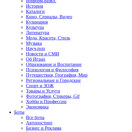
Информ-развл.
История
Каталоги
Кино, Сериалы, Видео
Кулинария
Культура
Литература
Мода, Красота, Стиль
Музыка
Науч-поп
Новости и СМИ
Об Играх
Образование и Воспитание
Психология и Философия
Путешествия, География, Мир
Региональные и Городские
Спорт и ЗОЖ
Товары и Услуги
Фотография, Стикеры, Gif
Хобби и Профессии
Экономика
Боты
Все боты
Автопостинг
Бизнес и Реклама