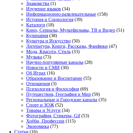
Знакомства
(1)
Изучение языков
(34)
Информационно-развлекательные
(158)
История и Социология
(39)
Каталоги
(18)
Кино, Сериалы, Мультфильмы, ТВ и Видео
(51)
Кулинария
(38)
Культура и Искусство
(50)
Литература, Книги, Рассказы, Фанфики
(47)
Мода, Красота, Стиль
(33)
Музыка
(73)
Научно-популярные каналы
(28)
Новости и СМИ
(30)
Об Играх
(16)
Образование и Воспитание
(55)
Отношения
(3)
Психология и Философия
(69)
Путешествия, География и Мир
(59)
Региональные и Городские каналы
(35)
Спорт и ЗОЖ
(52)
Товары и Услуги
(34)
Фотография, Стикеры, Gif
(53)
Хобби, Профессии
(115)
Экономика
(77)
Статьи
(16)