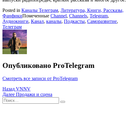
Posted in
Каналы Телеграм
,
Литература, Книги, Рассказы,
Фанфики
Помеченные
Channel
,
Channels
,
Telegram
,
Аудиокниги
,
Канал
,
каналы
,
Подкасты
,
Саморазвитие
,
Телеграм
Опубликовано
ProTelegram
Смотреть все записи от ProTelegram
Навигация
Назад
VNNV
Далее
Продажи и сцена
по
Поиск
Найти
записям