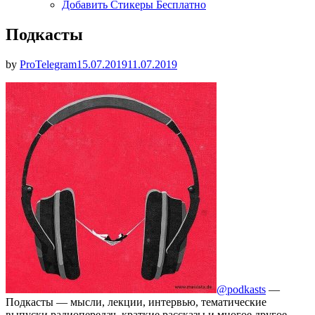
Добавить Стикеры Бесплатно
Подкасты
Опубликовано
by
ProTelegram
15.07.2019
11.07.2019
@podkasts
—
Подкасты — мысли, лекции, интервью, тематические
выпуски радиопередач, краткие рассказы и многое другое.