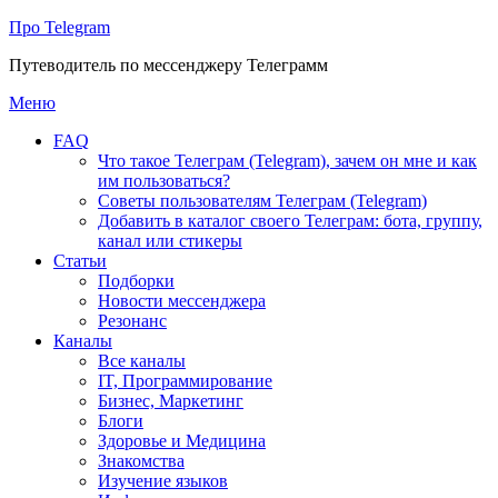
Про Telegram
Путеводитель по мессенджеру Телеграмм
Перейти
Меню
к
FAQ
содержимому
Что такое Телеграм (Telegram), зачем он мне и как
им пользоваться?
Советы пользователям Телеграм (Telegram)
Добавить в каталог своего Телеграм: бота, группу,
канал или стикеры
Статьи
Подборки
Новости мессенджера
Резонанс
Каналы
Все каналы
IT, Программирование
Бизнес, Маркетинг
Блоги
Здоровье и Медицина
Знакомства
Изучение языков