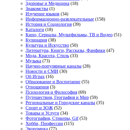
Здоровье и Медицина
(18)
Знакомства
(1)
Изучение языков
(34)
Информационно-развлекательные
(158)
История и Социология
(39)
Каталоги
(18)
Кино, Сериалы, Мультфильмы, ТВ и Видео
(51)
Кулинария
(38)
Культура и Искусство
(50)
Литература, Книги, Рассказы, Фанфики
(47)
Мода, Красота, Стиль
(33)
Музыка
(73)
Научно-популярные каналы
(28)
Новости и СМИ
(30)
Об Играх
(16)
Образование и Воспитание
(55)
Отношения
(3)
Психология и Философия
(69)
Путешествия, География и Мир
(59)
Региональные и Городские каналы
(35)
Спорт и ЗОЖ
(52)
Товары и Услуги
(34)
Фотография, Стикеры, Gif
(53)
Хобби, Профессии
(115)
Экономика
(77)