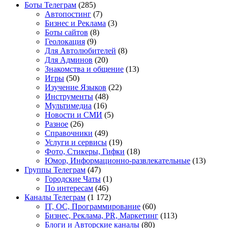
Боты Телеграм
(285)
Автопостинг
(7)
Бизнес и Реклама
(3)
Боты сайтов
(8)
Геолокация
(9)
Для Автолюбителей
(8)
Для Админов
(20)
Знакомства и общение
(13)
Игры
(50)
Изучение Языков
(22)
Инструменты
(48)
Мультимедиа
(16)
Новости и СМИ
(5)
Разное
(26)
Справочники
(49)
Услуги и сервисы
(19)
Фото, Стикеры, Гифки
(18)
Юмор, Информационно-развлекательные
(13)
Группы Телеграм
(47)
Городские Чаты
(1)
По интересам
(46)
Каналы Телеграм
(1 172)
IT, ОС, Программирование
(60)
Бизнес, Реклама, PR, Маркетинг
(113)
Блоги и Авторские каналы
(80)