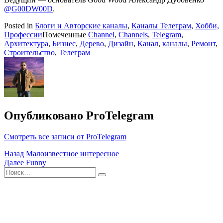
@G00DW00D
.
Posted in
Блоги и Авторские каналы
,
Каналы Телеграм
,
Хобби,
Профессии
Помеченные
Channel
,
Channels
,
Telegram
,
Архитектура
,
Бизнес
,
Дерево
,
Дизайн
,
Канал
,
каналы
,
Ремонт
,
Строительство
,
Телеграм
Опубликовано
ProTelegram
Смотреть все записи от ProTelegram
Навигация
Назад
Малоизвестное интересное
Далее
Funny
по
Поиск
Найти
записям