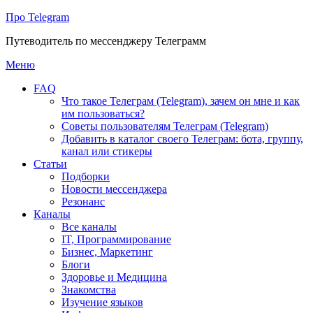
Про Telegram
Путеводитель по мессенджеру Телеграмм
Перейти
Меню
к
FAQ
содержимому
Что такое Телеграм (Telegram), зачем он мне и как
им пользоваться?
Советы пользователям Телеграм (Telegram)
Добавить в каталог своего Телеграм: бота, группу,
канал или стикеры
Статьи
Подборки
Новости мессенджера
Резонанс
Каналы
Все каналы
IT, Программирование
Бизнес, Маркетинг
Блоги
Здоровье и Медицина
Знакомства
Изучение языков