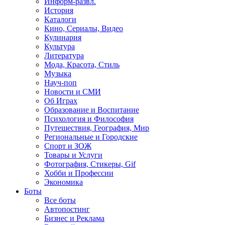
Информ-развл.
История
Каталоги
Кино, Сериалы, Видео
Кулинария
Культура
Литература
Мода, Красота, Стиль
Музыка
Науч-поп
Новости и СМИ
Об Играх
Образование и Воспитание
Психология и Философия
Путешествия, География, Мир
Региональные и Городские
Спорт и ЗОЖ
Товары и Услуги
Фотография, Стикеры, Gif
Хобби и Профессии
Экономика
Боты
Все боты
Автопостинг
Бизнес и Реклама