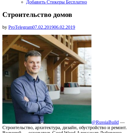
Добавить Стикеры Бесплатно
Строительство домов
Опубликовано
by
ProTelegram
07.02.2019
06.02.2019
@RussiaBuild
—
Строительство, архитектура, дизайн, обустройство и ремонт.
Ведущий — основатель Good Wood Александр Дубовенко