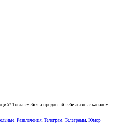
ий? Тогда смейся и продлевай себе жизнь с каналом
тельные
,
Развлечения
,
Телеграм
,
Телеграмм
,
Юмор