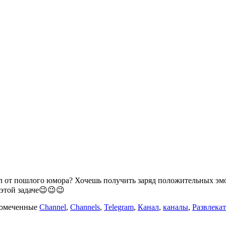
 от пошлого юмора? Хочешь получить заряд положительных эмоц
 этой задаче😉😉😉
омеченные
Channel
,
Channels
,
Telegram
,
Канал
,
каналы
,
Развлека