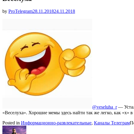
Опубликовано
by
ProTelegram
28.11.2018
24.11.2018
@veseluha_r
— Устал
«Веселуха». Хорошие мемы здесь найти так же легко, как «x» в
Posted in
Информационно-развлекательные
,
Каналы Телеграм
П