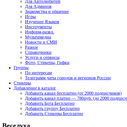
Для Автолюбитей
Для Админов
Знакомства и общение
Игры
Изучение Языков
Инструменты
Информ-развл.
Мультимедиа
Новости и СМИ
Разное
Справочники
Услуги и сервисы
Фото, Стикеры, Гифки
Группы
По интересам
Телеграмм чаты городов и регионов России
Стикеры
Добавление в каталог
Добавить канал бесплатно (от 2000 подписчиков)
Добавить канал платно — 780руб. (до 2000 подписч
Добавить Бота Бесплатно
Добавить группу Бесплатно
Добавить Стикеры Бесплатно
Веселуха