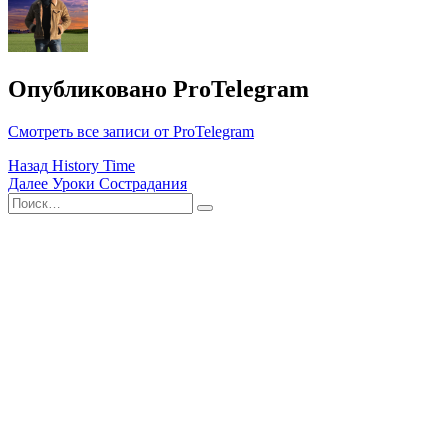
Опубликовано
ProTelegram
Смотреть все записи от ProTelegram
Навигация
Назад
History Time
Далее
Уроки Cострадания
по
Поиск
Найти
записям