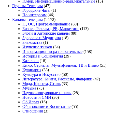
Юмор, Информационно-развлекательные
(13)
Группы Телеграм
(47)
Городские Чаты
(1)
По интересам
(46)
Каналы Телеграм
(1 172)
IT, ОС, Программирование
(60)
Бизнес, Реклама, PR, Маркетинг
(113)
Блоги и Авторские каналы
(80)
Здоровье и Медицина
(18)
Знакомства
(1)
Изучение языков
(34)
Информационно-развлекательные
(158)
История и Социология
(39)
Каталоги
(18)
Кино, Сериалы, Мультфильмы, ТВ и Видео
(51)
Кулинария
(38)
Культура и Искусство
(50)
Литература, Книги, Рассказы, Фанфики
(47)
Мода, Красота, Стиль
(33)
Музыка
(73)
Научно-популярные каналы
(28)
Новости и СМИ
(30)
Об Играх
(16)
Образование и Воспитание
(55)
Отношения
(3)