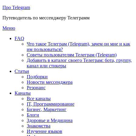
Про Telegram
Путеводитель по мессенджеру Телеграмм
Перейти
Меню
к
FAQ
содержимому
Что такое Телеграм (Telegram), зачем он мне и как
им пользоваться?
Советы пользователям Телеграм (Telegram)
Добавить в каталог своего Телеграм: бота, группу,
канал или стикеры
Статьи
Подборки
Новости мессенджера
Резонанс
Каналы
Все каналы
IT, Программирование
Бизнес, Маркетинг
Блоги
Здоровье и Медицина
Знакомства
Изучение языков