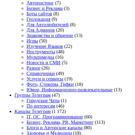
Автопостинг
(7)
Бизнес и Реклама
(3)
Боты сайтов
(8)
Геолокация
(9)
Для Автолюбителей
(8)
Для Админов
(20)
Знакомства и общение
(13)
Игры
(50)
Изучение Языков
(22)
Инструменты
(48)
Мультимедиа
(16)
Новости и СМИ
(5)
Разное
(26)
Справочники
(49)
Услуги и сервисы
(19)
Фото, Стикеры, Гифки
(18)
Юмор, Информационно-развлекательные
(13)
Группы Телеграм
(47)
Городские Чаты
(1)
По интересам
(46)
Каналы Телеграм
(1 172)
IT, ОС, Программирование
(60)
Бизнес, Реклама, PR, Маркетинг
(113)
Блоги и Авторские каналы
(80)
Здоровье и Медицина
(18)