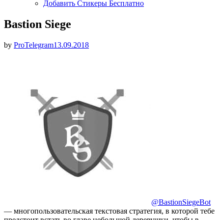
Добавить Стикеры Бесплатно
Bastion Siege
Опубликовано
by
ProTelegram
13.09.2018
@BastionSiegeBot
— многопользовательская текстовая стратегия, в которой тебе
предстоит встать во главе небольшой деревушки, чтобы в