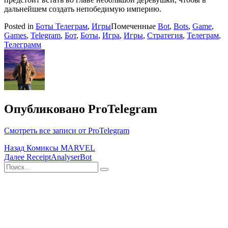
дальнейшем создать непобедимую империю.
Posted in
Боты Телеграм
,
Игры
Помеченные
Bot
,
Bots
,
Game
,
Games
,
Telegram
,
Бот
,
Боты
,
Игра
,
Игры
,
Стратегия
,
Телеграм
,
Телеграмм
Опубликовано
ProTelegram
Смотреть все записи от ProTelegram
Навигация
Назад
Комиксы MARVEL
Далее
ReceiptAnalyserBot
по
Поиск
Найти
записям