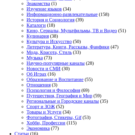
Знакомства
(1)
Изучение языков
(34)
Информационно-развлекательные
(158)
История и Социология
(39)
Каталоги
(18)
Кино, Сериалы, Мультфильмы, ТВ и Видео
(51)
Кулинария
(38)
Культура и Искусство
(50)
Литература, Книги, Рассказы, Фанфики
(47)
Мода, Красота, Стиль
(33)
Музыка
(73)
Научно-популярные каналы
(28)
Новости и СМИ
(30)
Об Играх
(16)
Образование и Воспитание
(55)
Отношения
(3)
Психология и Философия
(69)
Путешествия, География и Мир
(59)
Региональные и Городские каналы
(35)
Спорт и ЗОЖ
(52)
Товары и Услуги
(34)
Фотография, Стикеры, Gif
(53)
Хобби, Профессии
(115)
Экономика
(77)
Статьи
(16)