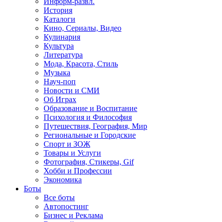
Информ-развл.
История
Каталоги
Кино, Сериалы, Видео
Кулинария
Культура
Литература
Мода, Красота, Стиль
Музыка
Науч-поп
Новости и СМИ
Об Играх
Образование и Воспитание
Психология и Философия
Путешествия, География, Мир
Региональные и Городские
Спорт и ЗОЖ
Товары и Услуги
Фотография, Стикеры, Gif
Хобби и Профессии
Экономика
Боты
Все боты
Автопостинг
Бизнес и Реклама