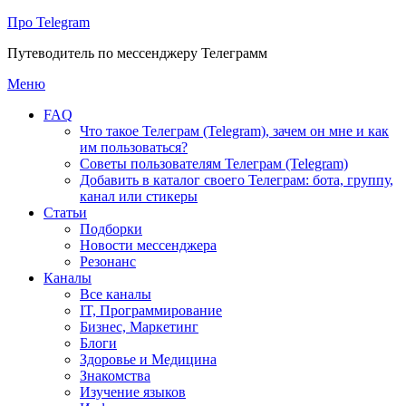
Про Telegram
Путеводитель по мессенджеру Телеграмм
Перейти
Меню
к
FAQ
содержимому
Что такое Телеграм (Telegram), зачем он мне и как
им пользоваться?
Советы пользователям Телеграм (Telegram)
Добавить в каталог своего Телеграм: бота, группу,
канал или стикеры
Статьи
Подборки
Новости мессенджера
Резонанс
Каналы
Все каналы
IT, Программирование
Бизнес, Маркетинг
Блоги
Здоровье и Медицина
Знакомства
Изучение языков