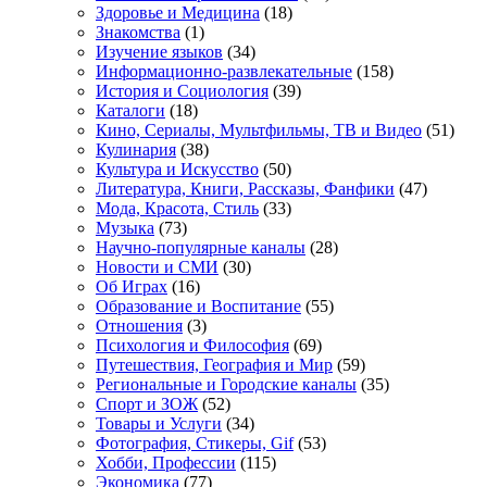
Здоровье и Медицина
(18)
Знакомства
(1)
Изучение языков
(34)
Информационно-развлекательные
(158)
История и Социология
(39)
Каталоги
(18)
Кино, Сериалы, Мультфильмы, ТВ и Видео
(51)
Кулинария
(38)
Культура и Искусство
(50)
Литература, Книги, Рассказы, Фанфики
(47)
Мода, Красота, Стиль
(33)
Музыка
(73)
Научно-популярные каналы
(28)
Новости и СМИ
(30)
Об Играх
(16)
Образование и Воспитание
(55)
Отношения
(3)
Психология и Философия
(69)
Путешествия, География и Мир
(59)
Региональные и Городские каналы
(35)
Спорт и ЗОЖ
(52)
Товары и Услуги
(34)
Фотография, Стикеры, Gif
(53)
Хобби, Профессии
(115)
Экономика
(77)