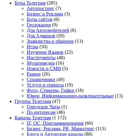
Боты Телеграм
(285)
Автопостинг
(7)
Бизнес и Реклама
(3)
Боты сайтов
(8)
Геолокация
(9)
Для Автолюбителей
(8)
Для Админов
(20)
Знакомства и общение
(13)
Игры
(50)
Изучение Языков
(22)
Инструменты
(48)
Мультимедиа
(16)
Новости и СМИ
(5)
Разное
(26)
Справочники
(49)
Услуги и сервисы
(19)
Фото, Стикеры, Гифки
(18)
Юмор, Информационно-развлекательные
(13)
Группы Телеграм
(47)
Городские Чаты
(1)
По интересам
(46)
Каналы Телеграм
(1 172)
IT, ОС, Программирование
(60)
Бизнес, Реклама, PR, Маркетинг
(113)
Блоги и Авторские каналы
(80)