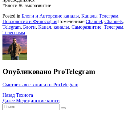
#Блоги #Саморазвитие
Posted in
Блоги и Авторские каналы
,
Каналы Телеграм
,
Психология и Философия
Помеченные
Channel
,
Channels
,
Telegram
,
Блоги
,
Канал
,
каналы
,
Саморазвитие
,
Телеграм
,
Телеграмм
Опубликовано
ProTelegram
Смотреть все записи от ProTelegram
Навигация
Назад
Технота
Далее
Медицинские книги
по
Поиск
Найти
записям