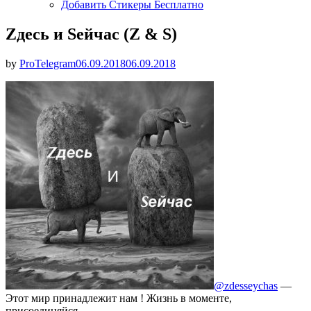
Добавить Стикеры Бесплатно
Zдесь и Sейчас (Z & S)
Опубликовано
by
ProTelegram
06.09.2018
06.09.2018
@zdesseychas
—
Этот мир принадлежит нам ! Жизнь в моменте,
присоединяйся