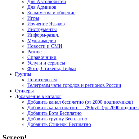
Для Автолюбитей
Для Админов
Знакомства и общение
Игры
Изучение Языков
Инструменты
Информ-развл.
Мультимедиа
Новости и СМИ
Разное
Справочники
Услуги и сервисы
Фото, Стикеры, Гифки
Группы
По интересам
Телеграмм чаты городов и регионов России
Стикеры
Добавление в каталог
Добавить канал бесплатно (от 2000 подписчиков)
Добавить канал платно — 780руб. (до 2000 подписч
Добавить Бота Бесплатно
Добавить группу Бесплатно
Добавить Стикеры Бесплатно
Screen!