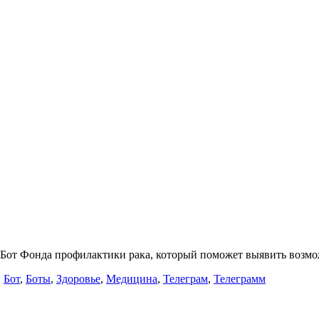
от Фонда профилактики рака, который поможет выявить возмо
,
Бот
,
Боты
,
Здоровье
,
Медицина
,
Телеграм
,
Телеграмм