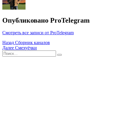
Опубликовано
ProTelegram
Смотреть все записи от ProTelegram
Навигация
Назад
Сборник каналов
Далее
Смехуёчки
по
Поиск
Найти
записям