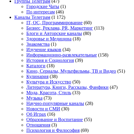
Группы Телеграм
(47)
Городские Чаты
(1)
По интересам
(46)
Каналы Телеграм
(1 172)
IT, ОС, Программирование
(60)
Бизнес, Реклама, PR, Маркетинг
(113)
Блоги и Авторские каналы
(80)
Здоровье и Медицина
(18)
Знакомства
(1)
Изучение языков
(34)
Информационно-развлекательные
(158)
История и Социология
(39)
Каталоги
(18)
Кино, Сериалы, Мультфильмы, ТВ и Видео
(51)
Кулинария
(38)
Культура и Искусство
(50)
Литература, Книги, Рассказы, Фанфики
(47)
Мода, Красота, Стиль
(33)
Музыка
(73)
Научно-популярные каналы
(28)
Новости и СМИ
(30)
Об Играх
(16)
Образование и Воспитание
(55)
Отношения
(3)
Психология и Философия
(69)