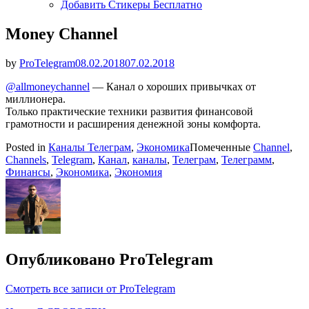
Добавить Стикеры Бесплатно
Money Channel
Опубликовано
by
ProTelegram
08.02.2018
07.02.2018
@allmoneychannel
— Канал о хороших привычках от
миллионера.
Только практические техники развития финансовой
грамотности и расширения денежной зоны комфорта.
Posted in
Каналы Телеграм
,
Экономика
Помеченные
Channel
,
Channels
,
Telegram
,
Канал
,
каналы
,
Телеграм
,
Телеграмм
,
Финансы
,
Экономика
,
Экономия
Опубликовано
ProTelegram
Смотреть все записи от ProTelegram