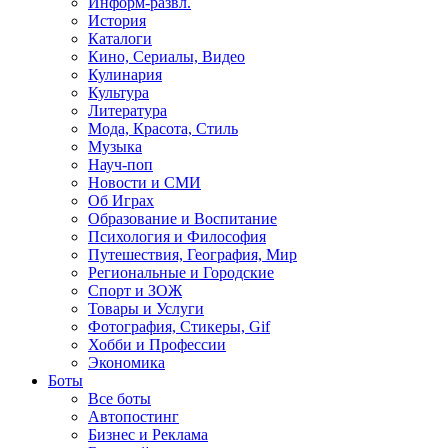
Информ-развл.
История
Каталоги
Кино, Сериалы, Видео
Кулинария
Культура
Литература
Мода, Красота, Стиль
Музыка
Науч-поп
Новости и СМИ
Об Играх
Образование и Воспитание
Психология и Философия
Путешествия, География, Мир
Региональные и Городские
Спорт и ЗОЖ
Товары и Услуги
Фотография, Стикеры, Gif
Хобби и Профессии
Экономика
Боты
Все боты
Автопостинг
Бизнес и Реклама