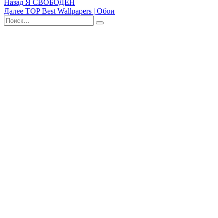
Навигация
Назад
Я СВОБОДЕН
Далее
TOP Best Wallpapers | Обои
по
Поиск
Найти
записям