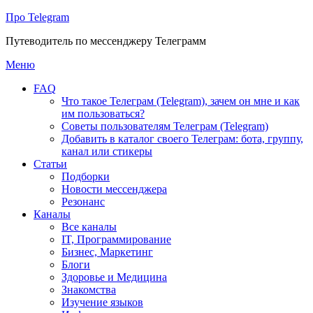
Про Telegram
Путеводитель по мессенджеру Телеграмм
Перейти
Меню
к
FAQ
содержимому
Что такое Телеграм (Telegram), зачем он мне и как
им пользоваться?
Советы пользователям Телеграм (Telegram)
Добавить в каталог своего Телеграм: бота, группу,
канал или стикеры
Статьи
Подборки
Новости мессенджера
Резонанс
Каналы
Все каналы
IT, Программирование
Бизнес, Маркетинг
Блоги
Здоровье и Медицина
Знакомства
Изучение языков