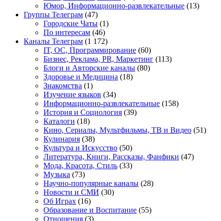
Юмор, Информационно-развлекательные
(13)
Группы Телеграм
(47)
Городские Чаты
(1)
По интересам
(46)
Каналы Телеграм
(1 172)
IT, ОС, Программирование
(60)
Бизнес, Реклама, PR, Маркетинг
(113)
Блоги и Авторские каналы
(80)
Здоровье и Медицина
(18)
Знакомства
(1)
Изучение языков
(34)
Информационно-развлекательные
(158)
История и Социология
(39)
Каталоги
(18)
Кино, Сериалы, Мультфильмы, ТВ и Видео
(51)
Кулинария
(38)
Культура и Искусство
(50)
Литература, Книги, Рассказы, Фанфики
(47)
Мода, Красота, Стиль
(33)
Музыка
(73)
Научно-популярные каналы
(28)
Новости и СМИ
(30)
Об Играх
(16)
Образование и Воспитание
(55)
Отношения
(3)