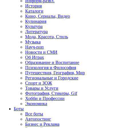
Информ-развл.
История
Каталоги
Кино, Сериалы, Видео
Кулинария
Культура
Литература
Мода, Красота, Стиль
Музыка
Науч-поп
Новости и СМИ
Об Играх
Образование и Воспитание
Психология и Философия
Путешествия, География, Мир
Региональные и Городские
Спорт и ЗОЖ
Товары и Услуги
Фотография, Стикеры, Gif
Хобби и Профессии
Экономика
Боты
Все боты
Автопостинг
Бизнес и Реклама