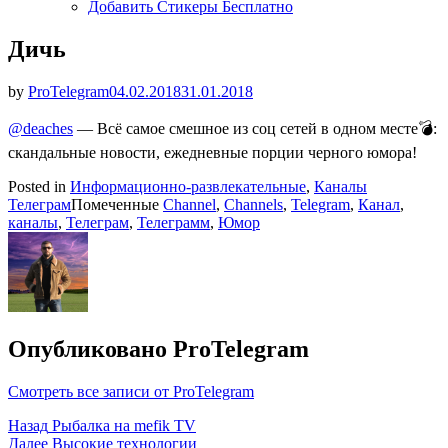
Добавить Стикеры Бесплатно
Дичь
Опубликовано
by
ProTelegram
04.02.2018
31.01.2018
@deaches
— Всё самое смешное из соц сетей в одном месте💣:
скандальные новости, ежедневные порции черного юмора!
Posted in
Информационно-развлекательные
,
Каналы
Телеграм
Помеченные
Channel
,
Channels
,
Telegram
,
Канал
,
каналы
,
Телеграм
,
Телеграмм
,
Юмор
Опубликовано
ProTelegram
Смотреть все записи от ProTelegram
Навигация
Назад
Рыбалка на mefik TV
Далее
Высокие технологии