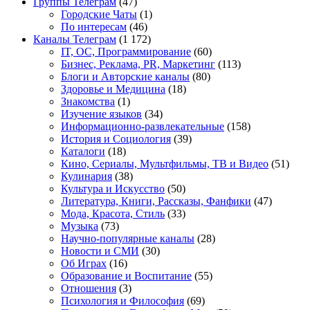
Группы Телеграм
(47)
Городские Чаты
(1)
По интересам
(46)
Каналы Телеграм
(1 172)
IT, ОС, Программирование
(60)
Бизнес, Реклама, PR, Маркетинг
(113)
Блоги и Авторские каналы
(80)
Здоровье и Медицина
(18)
Знакомства
(1)
Изучение языков
(34)
Информационно-развлекательные
(158)
История и Социология
(39)
Каталоги
(18)
Кино, Сериалы, Мультфильмы, ТВ и Видео
(51)
Кулинария
(38)
Культура и Искусство
(50)
Литература, Книги, Рассказы, Фанфики
(47)
Мода, Красота, Стиль
(33)
Музыка
(73)
Научно-популярные каналы
(28)
Новости и СМИ
(30)
Об Играх
(16)
Образование и Воспитание
(55)
Отношения
(3)
Психология и Философия
(69)