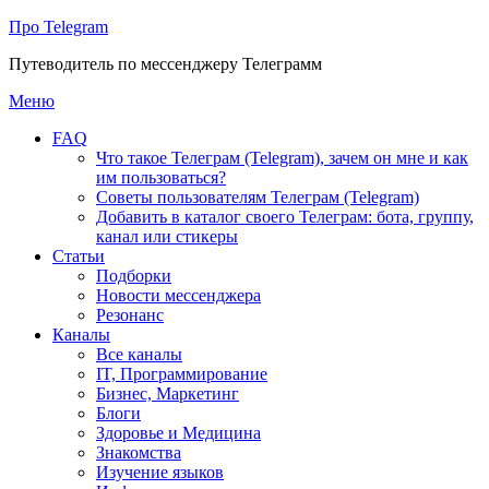
Про Telegram
Путеводитель по мессенджеру Телеграмм
Перейти
Меню
к
FAQ
содержимому
Что такое Телеграм (Telegram), зачем он мне и как
им пользоваться?
Советы пользователям Телеграм (Telegram)
Добавить в каталог своего Телеграм: бота, группу,
канал или стикеры
Статьи
Подборки
Новости мессенджера
Резонанс
Каналы
Все каналы
IT, Программирование
Бизнес, Маркетинг
Блоги
Здоровье и Медицина
Знакомства
Изучение языков