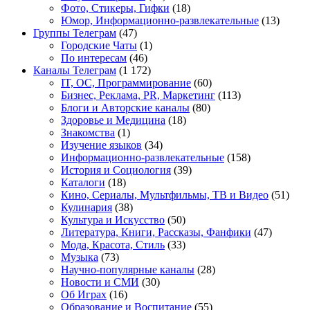
Фото, Стикеры, Гифки
(18)
Юмор, Информационно-развлекательные
(13)
Группы Телеграм
(47)
Городские Чаты
(1)
По интересам
(46)
Каналы Телеграм
(1 172)
IT, ОС, Программирование
(60)
Бизнес, Реклама, PR, Маркетинг
(113)
Блоги и Авторские каналы
(80)
Здоровье и Медицина
(18)
Знакомства
(1)
Изучение языков
(34)
Информационно-развлекательные
(158)
История и Социология
(39)
Каталоги
(18)
Кино, Сериалы, Мультфильмы, ТВ и Видео
(51)
Кулинария
(38)
Культура и Искусство
(50)
Литература, Книги, Рассказы, Фанфики
(47)
Мода, Красота, Стиль
(33)
Музыка
(73)
Научно-популярные каналы
(28)
Новости и СМИ
(30)
Об Играх
(16)
Образование и Воспитание
(55)