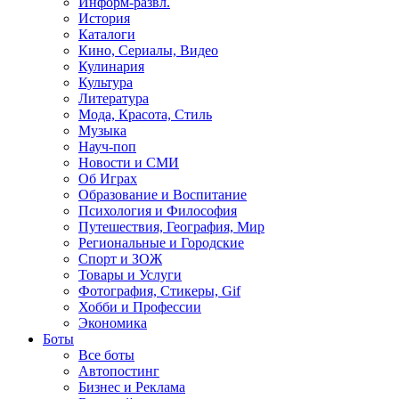
Информ-развл.
История
Каталоги
Кино, Сериалы, Видео
Кулинария
Культура
Литература
Мода, Красота, Стиль
Музыка
Науч-поп
Новости и СМИ
Об Играх
Образование и Воспитание
Психология и Философия
Путешествия, География, Мир
Региональные и Городские
Спорт и ЗОЖ
Товары и Услуги
Фотография, Стикеры, Gif
Хобби и Профессии
Экономика
Боты
Все боты
Автопостинг
Бизнес и Реклама