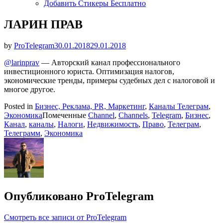
Добавить Стикеры Бесплатно
ЛАРИН ПРАВ
Опубликовано
by
ProTelegram
30.01.2018
29.01.2018
@larinprav
— Авторский канал профессионального
инвестиционного юриста. Оптимизация налогов,
экономические тренды, примеры судебных дел с налоговой и
многое другое.
Posted in
Бизнес, Реклама, PR, Маркетинг
,
Каналы Телеграм
,
Экономика
Помеченные
Channel
,
Channels
,
Telegram
,
Бизнес
,
Канал
,
каналы
,
Налоги
,
Недвижимость
,
Право
,
Телеграм
,
Телеграмм
,
Экономика
Опубликовано
ProTelegram
Смотреть все записи от ProTelegram