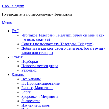
Про Telegram
Путеводитель по мессенджеру Телеграмм
Перейти
Меню
к
FAQ
содержимому
Что такое Телеграм (Telegram), зачем он мне и как
им пользоваться?
Советы пользователям Телеграм (Telegram)
Добавить в каталог своего Телеграм: бота, группу,
канал или стикеры
Статьи
Подборки
Новости мессенджера
Резонанс
Каналы
Все каналы
IT, Программирование
Бизнес, Маркетинг
Блоги
Здоровье и Медицина
Знакомства
Изучение языков