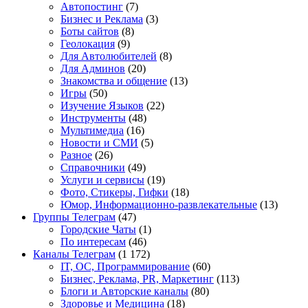
Автопостинг
(7)
Бизнес и Реклама
(3)
Боты сайтов
(8)
Геолокация
(9)
Для Автолюбителей
(8)
Для Админов
(20)
Знакомства и общение
(13)
Игры
(50)
Изучение Языков
(22)
Инструменты
(48)
Мультимедиа
(16)
Новости и СМИ
(5)
Разное
(26)
Справочники
(49)
Услуги и сервисы
(19)
Фото, Стикеры, Гифки
(18)
Юмор, Информационно-развлекательные
(13)
Группы Телеграм
(47)
Городские Чаты
(1)
По интересам
(46)
Каналы Телеграм
(1 172)
IT, ОС, Программирование
(60)
Бизнес, Реклама, PR, Маркетинг
(113)
Блоги и Авторские каналы
(80)
Здоровье и Медицина
(18)