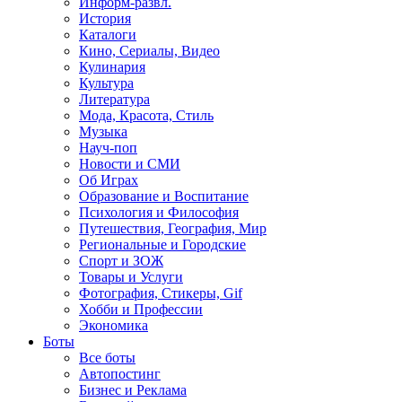
Информ-развл.
История
Каталоги
Кино, Сериалы, Видео
Кулинария
Культура
Литература
Мода, Красота, Стиль
Музыка
Науч-поп
Новости и СМИ
Об Играх
Образование и Воспитание
Психология и Философия
Путешествия, География, Мир
Региональные и Городские
Спорт и ЗОЖ
Товары и Услуги
Фотография, Стикеры, Gif
Хобби и Профессии
Экономика
Боты
Все боты
Автопостинг
Бизнес и Реклама