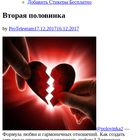
Добавить Стикеры Бесплатно
Вторая половинка
Опубликовано
by
ProTelegram
17.12.2017
16.12.2017
@polovinka2
—
Формула любви и гармоничных отношений. Как создать
серьезные отношения и увеличить любовь? Авторские