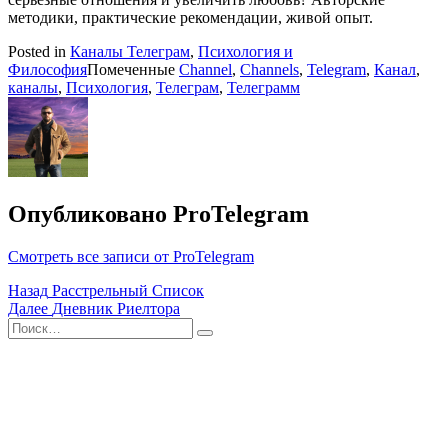
методики, практические рекомендации, живой опыт.
Posted in
Каналы Телеграм
,
Психология и
Философия
Помеченные
Channel
,
Channels
,
Telegram
,
Канал
,
каналы
,
Психология
,
Телеграм
,
Телеграмм
Опубликовано
ProTelegram
Смотреть все записи от ProTelegram
Навигация
Назад
Расстрельный Список
Далее
Дневник Риелтора
по
Поиск
Найти
записям