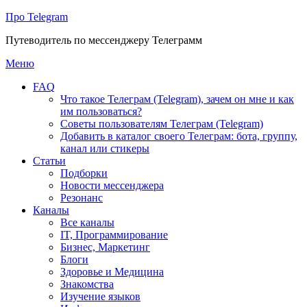
Про Telegram
Путеводитель по мессенджеру Телеграмм
Перейти
Меню
к
FAQ
содержимому
Что такое Телеграм (Telegram), зачем он мне и как
им пользоваться?
Советы пользователям Телеграм (Telegram)
Добавить в каталог своего Телеграм: бота, группу,
канал или стикеры
Статьи
Подборки
Новости мессенджера
Резонанс
Каналы
Все каналы
IT, Программирование
Бизнес, Маркетинг
Блоги
Здоровье и Медицина
Знакомства
Изучение языков