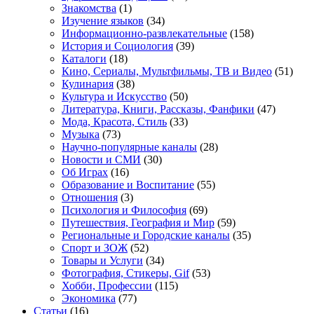
Знакомства
(1)
Изучение языков
(34)
Информационно-развлекательные
(158)
История и Социология
(39)
Каталоги
(18)
Кино, Сериалы, Мультфильмы, ТВ и Видео
(51)
Кулинария
(38)
Культура и Искусство
(50)
Литература, Книги, Рассказы, Фанфики
(47)
Мода, Красота, Стиль
(33)
Музыка
(73)
Научно-популярные каналы
(28)
Новости и СМИ
(30)
Об Играх
(16)
Образование и Воспитание
(55)
Отношения
(3)
Психология и Философия
(69)
Путешествия, География и Мир
(59)
Региональные и Городские каналы
(35)
Спорт и ЗОЖ
(52)
Товары и Услуги
(34)
Фотография, Стикеры, Gif
(53)
Хобби, Профессии
(115)
Экономика
(77)
Статьи
(16)