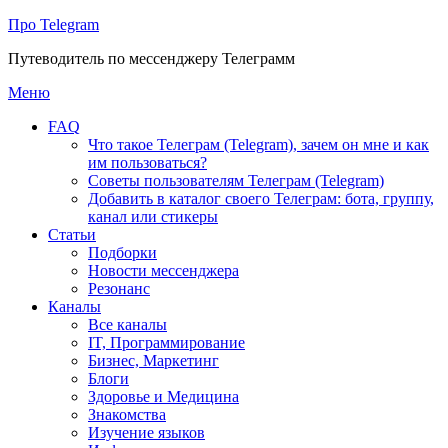
Про Telegram
Путеводитель по мессенджеру Телеграмм
Перейти
Меню
к
FAQ
содержимому
Что такое Телеграм (Telegram), зачем он мне и как
им пользоваться?
Советы пользователям Телеграм (Telegram)
Добавить в каталог своего Телеграм: бота, группу,
канал или стикеры
Статьи
Подборки
Новости мессенджера
Резонанс
Каналы
Все каналы
IT, Программирование
Бизнес, Маркетинг
Блоги
Здоровье и Медицина
Знакомства
Изучение языков