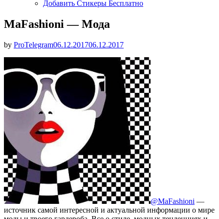
Добавить Стикеры Бесплатно
MaFashioni — Мода
Опубликовано
by
ProTelegram
06.12.2017
06.12.2017
@MaFashioni
—
источник самой интересной и актуальной информации о мире
моды и твоего гардероба. Все о стиле, модных тенденциях и