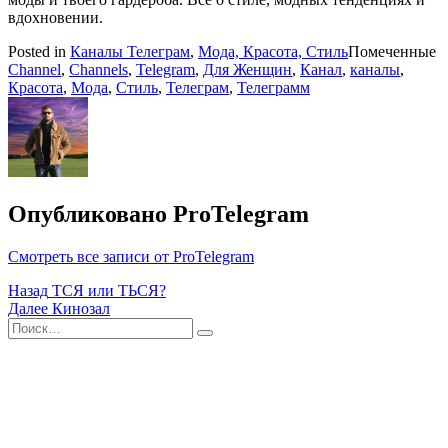
вдохновении.
Posted in
Каналы Телеграм
,
Мода, Красота, Стиль
Помеченные
Channel
,
Channels
,
Telegram
,
Для Женщин
,
Канал
,
каналы
,
Красота
,
Мода
,
Стиль
,
Телеграм
,
Телеграмм
Опубликовано
ProTelegram
Смотреть все записи от ProTelegram
Навигация
Назад
ТСЯ или ТЬСЯ?
Далее
Кинозал
по
Поиск
Найти
записям