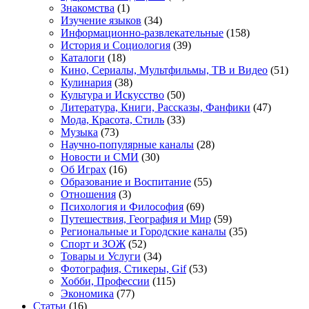
Знакомства
(1)
Изучение языков
(34)
Информационно-развлекательные
(158)
История и Социология
(39)
Каталоги
(18)
Кино, Сериалы, Мультфильмы, ТВ и Видео
(51)
Кулинария
(38)
Культура и Искусство
(50)
Литература, Книги, Рассказы, Фанфики
(47)
Мода, Красота, Стиль
(33)
Музыка
(73)
Научно-популярные каналы
(28)
Новости и СМИ
(30)
Об Играх
(16)
Образование и Воспитание
(55)
Отношения
(3)
Психология и Философия
(69)
Путешествия, География и Мир
(59)
Региональные и Городские каналы
(35)
Спорт и ЗОЖ
(52)
Товары и Услуги
(34)
Фотография, Стикеры, Gif
(53)
Хобби, Профессии
(115)
Экономика
(77)
Статьи
(16)