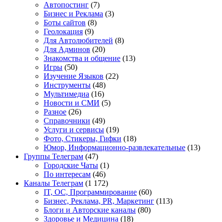
Автопостинг
(7)
Бизнес и Реклама
(3)
Боты сайтов
(8)
Геолокация
(9)
Для Автолюбителей
(8)
Для Админов
(20)
Знакомства и общение
(13)
Игры
(50)
Изучение Языков
(22)
Инструменты
(48)
Мультимедиа
(16)
Новости и СМИ
(5)
Разное
(26)
Справочники
(49)
Услуги и сервисы
(19)
Фото, Стикеры, Гифки
(18)
Юмор, Информационно-развлекательные
(13)
Группы Телеграм
(47)
Городские Чаты
(1)
По интересам
(46)
Каналы Телеграм
(1 172)
IT, ОС, Программирование
(60)
Бизнес, Реклама, PR, Маркетинг
(113)
Блоги и Авторские каналы
(80)
Здоровье и Медицина
(18)