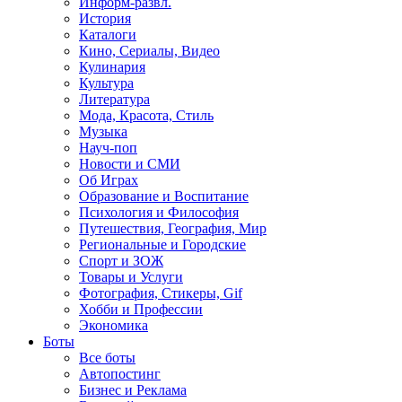
Информ-развл.
История
Каталоги
Кино, Сериалы, Видео
Кулинария
Культура
Литература
Мода, Красота, Стиль
Музыка
Науч-поп
Новости и СМИ
Об Играх
Образование и Воспитание
Психология и Философия
Путешествия, География, Мир
Региональные и Городские
Спорт и ЗОЖ
Товары и Услуги
Фотография, Стикеры, Gif
Хобби и Профессии
Экономика
Боты
Все боты
Автопостинг
Бизнес и Реклама