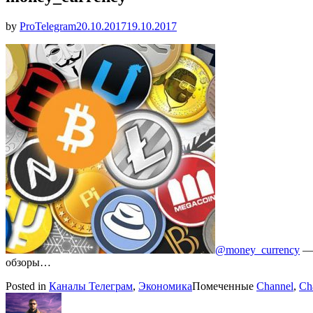
Опубликовано
by
ProTelegram
20.10.2017
19.10.2017
@money_currency
— 
обзоры…
Posted in
Каналы Телеграм
,
Экономика
Помеченные
Channel
,
Ch