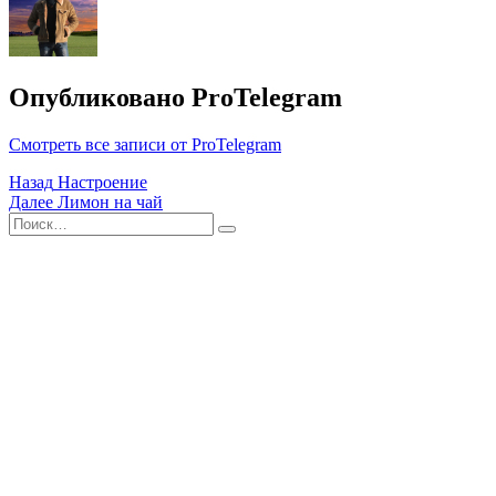
Опубликовано
ProTelegram
Смотреть все записи от ProTelegram
Навигация
Назад
Настроение
Далее
Лимон на чай
по
Поиск
Найти
записям