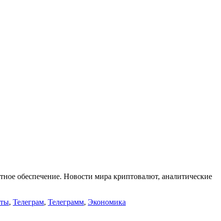
ное обеспечение. Новости мира криптовалют, аналитические
юты
,
Телеграм
,
Телеграмм
,
Экономика