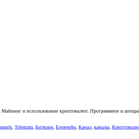
Майнинг и использование криптовалют. Программное и аппарат
annels
,
Telegram
,
Биткоин
,
Блокчейн
,
Канал
,
каналы
,
Криптовал