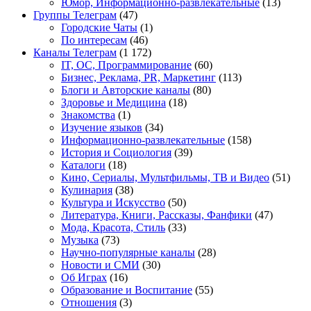
Юмор, Информационно-развлекательные
(13)
Группы Телеграм
(47)
Городские Чаты
(1)
По интересам
(46)
Каналы Телеграм
(1 172)
IT, ОС, Программирование
(60)
Бизнес, Реклама, PR, Маркетинг
(113)
Блоги и Авторские каналы
(80)
Здоровье и Медицина
(18)
Знакомства
(1)
Изучение языков
(34)
Информационно-развлекательные
(158)
История и Социология
(39)
Каталоги
(18)
Кино, Сериалы, Мультфильмы, ТВ и Видео
(51)
Кулинария
(38)
Культура и Искусство
(50)
Литература, Книги, Рассказы, Фанфики
(47)
Мода, Красота, Стиль
(33)
Музыка
(73)
Научно-популярные каналы
(28)
Новости и СМИ
(30)
Об Играх
(16)
Образование и Воспитание
(55)
Отношения
(3)