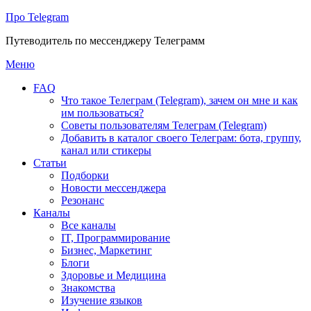
Про Telegram
Путеводитель по мессенджеру Телеграмм
Перейти
Меню
к
FAQ
содержимому
Что такое Телеграм (Telegram), зачем он мне и как
им пользоваться?
Советы пользователям Телеграм (Telegram)
Добавить в каталог своего Телеграм: бота, группу,
канал или стикеры
Статьи
Подборки
Новости мессенджера
Резонанс
Каналы
Все каналы
IT, Программирование
Бизнес, Маркетинг
Блоги
Здоровье и Медицина
Знакомства
Изучение языков