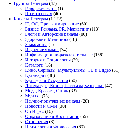
Группы Телеграм
(47)
Городские Чаты
(1)
По интересам
(46)
Каналы Телеграм
(1 172)
IT, ОС, Программирование
(60)
Бизнес, Реклама, PR, Маркетинг
(113)
Блоги и Авторские каналы
(80)
Здоровье и Медицина
(18)
Знакомства
(1)
Изучение языков
(34)
Информационно-развлекательные
(158)
История и Социология
(39)
Каталоги
(18)
Кино, Сериалы, Мультфильмы, ТВ и Видео
(51)
Кулинария
(38)
Культура и Искусство
(50)
Литература, Книги, Рассказы, Фанфики
(47)
Мода, Красота, Стиль
(33)
Музыка
(73)
Научно-популярные каналы
(28)
Новости и СМИ
(30)
Об Играх
(16)
Образование и Воспитание
(55)
Отношения
(3)
Психология и Философия
(69)