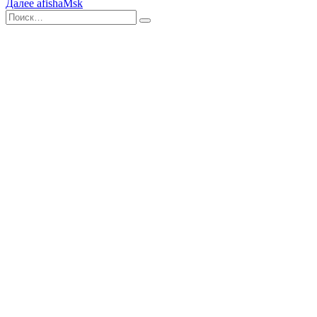
Далее
afishaMsk
по
Поиск
Найти
записям