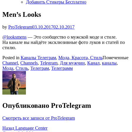
Добавить Стикеры Бесплатно
Men’s Looks
Опубликовано
by
ProTelegram
03.10.2017
02.10.2017
@looksmens
— Это сообщество о мужской моде и стиле.
На канале вы найдёте эксклюзивные фото луков и статей по
стилю.
Posted in
Каналы Телеграм
,
Мода, Красота, Стиль
Помеченные
Channel
,
Channels
,
Telegram
,
Для мужчин
,
Канал
,
каналы
,
Мода
,
Стиль
,
Телеграм
,
Телеграмм
Опубликовано
ProTelegram
Смотреть все записи от ProTelegram
Навигация
Назад
Language Center