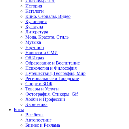
Информ-развл.
История
Каталоги
Кино, Сериалы, Видео
Кулинария
Культура
Литература
Мода, Красота, Стиль
Музыка
Науч-поп
Новости и СМИ
Об Играх
Образование и Воспитание
Психология и Философия
Путешествия, География, Мир
Региональные и Городские
Спорт и ЗОЖ
Товары и Услуги
Фотография, Стикеры, Gif
Хобби и Профессии
Экономика
Боты
Все боты
Автопостинг
Бизнес и Реклама