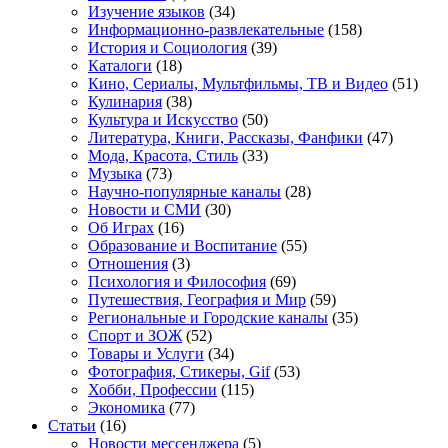
Изучение языков
(34)
Информационно-развлекательные
(158)
История и Социология
(39)
Каталоги
(18)
Кино, Сериалы, Мультфильмы, ТВ и Видео
(51)
Кулинария
(38)
Культура и Искусство
(50)
Литература, Книги, Рассказы, Фанфики
(47)
Мода, Красота, Стиль
(33)
Музыка
(73)
Научно-популярные каналы
(28)
Новости и СМИ
(30)
Об Играх
(16)
Образование и Воспитание
(55)
Отношения
(3)
Психология и Философия
(69)
Путешествия, География и Мир
(59)
Региональные и Городские каналы
(35)
Спорт и ЗОЖ
(52)
Товары и Услуги
(34)
Фотография, Стикеры, Gif
(53)
Хобби, Профессии
(115)
Экономика
(77)
Статьи
(16)
Новости мессенджера
(5)