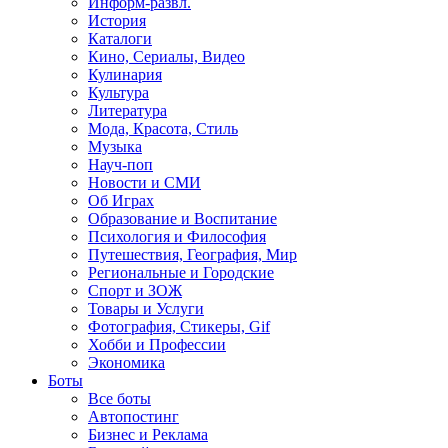
Информ-развл.
История
Каталоги
Кино, Сериалы, Видео
Кулинария
Культура
Литература
Мода, Красота, Стиль
Музыка
Науч-поп
Новости и СМИ
Об Играх
Образование и Воспитание
Психология и Философия
Путешествия, География, Мир
Региональные и Городские
Спорт и ЗОЖ
Товары и Услуги
Фотография, Стикеры, Gif
Хобби и Профессии
Экономика
Боты
Все боты
Автопостинг
Бизнес и Реклама