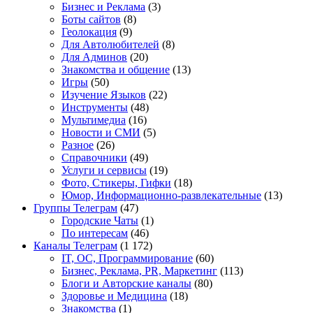
Бизнес и Реклама
(3)
Боты сайтов
(8)
Геолокация
(9)
Для Автолюбителей
(8)
Для Админов
(20)
Знакомства и общение
(13)
Игры
(50)
Изучение Языков
(22)
Инструменты
(48)
Мультимедиа
(16)
Новости и СМИ
(5)
Разное
(26)
Справочники
(49)
Услуги и сервисы
(19)
Фото, Стикеры, Гифки
(18)
Юмор, Информационно-развлекательные
(13)
Группы Телеграм
(47)
Городские Чаты
(1)
По интересам
(46)
Каналы Телеграм
(1 172)
IT, ОС, Программирование
(60)
Бизнес, Реклама, PR, Маркетинг
(113)
Блоги и Авторские каналы
(80)
Здоровье и Медицина
(18)
Знакомства
(1)