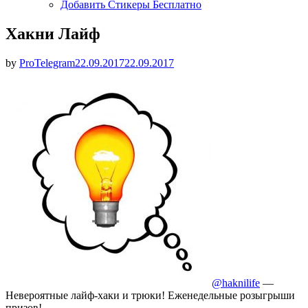
Добавить Стикеры Бесплатно
Хакни Лайф
Опубликовано
by
ProTelegram
22.09.2017
22.09.2017
@haknilife
—
Невероятные лайф-хаки и трюки! Еженедельные розыгрыши
призов!