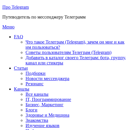
Про Telegram
Путеводитель по мессенджеру Телеграмм
Перейти
Меню
к
FAQ
содержимому
Что такое Телеграм (Telegram), зачем он мне и как
им пользоваться?
Советы пользователям Телеграм (Telegram)
Добавить в каталог своего Телеграм: бота, группу,
канал или стикеры
Статьи
Подборки
Новости мессенджера
Резонанс
Каналы
Все каналы
IT, Программирование
Бизнес, Маркетинг
Блоги
Здоровье и Медицина
Знакомства
Изучение языков