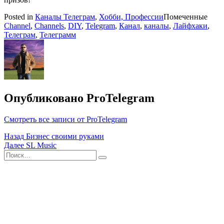
Posted in
Каналы Телеграм
,
Хобби, Профессии
Помеченные
Channel
,
Channels
,
DIY
,
Telegram
,
Канал
,
каналы
,
Лайфхаки
,
Телеграм
,
Телеграмм
Опубликовано
ProTelegram
Смотреть все записи от ProTelegram
Навигация
Назад
Бизнес своими руками
Далее
SL Music
по
Поиск
Найти
записям