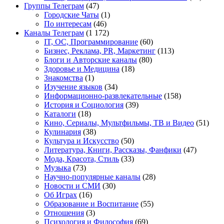
Группы Телеграм
(47)
Городские Чаты
(1)
По интересам
(46)
Каналы Телеграм
(1 172)
IT, ОС, Программирование
(60)
Бизнес, Реклама, PR, Маркетинг
(113)
Блоги и Авторские каналы
(80)
Здоровье и Медицина
(18)
Знакомства
(1)
Изучение языков
(34)
Информационно-развлекательные
(158)
История и Социология
(39)
Каталоги
(18)
Кино, Сериалы, Мультфильмы, ТВ и Видео
(51)
Кулинария
(38)
Культура и Искусство
(50)
Литература, Книги, Рассказы, Фанфики
(47)
Мода, Красота, Стиль
(33)
Музыка
(73)
Научно-популярные каналы
(28)
Новости и СМИ
(30)
Об Играх
(16)
Образование и Воспитание
(55)
Отношения
(3)
Психология и Философия
(69)