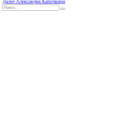
Далее
Александра Капочкина
по
Поиск
Найти
записям