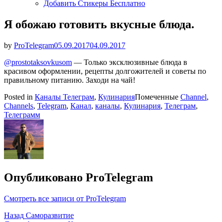
Добавить Стикеры Бесплатно
Я обожаю готовить вкусные блюда.
Опубликовано
by
ProTelegram
05.09.2017
04.09.2017
@prostotaksovkusom
— Только эксклюзивные блюда в
красивом оформлении, рецепты долгожителей и советы по
правильному питанию. Заходи на чай!
Posted in
Каналы Телеграм
,
Кулинария
Помеченные
Channel
,
Channels
,
Telegram
,
Канал
,
каналы
,
Кулинария
,
Телеграм
,
Телеграмм
Опубликовано
ProTelegram
Смотреть все записи от ProTelegram
Навигация
Назад
Саморазвитие