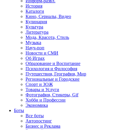
Информ-развл.
История
Каталоги
Кино, Сериалы, Видео
Кулинария
Культура
Литература
Мода, Красота, Стиль
Музыка
Науч-поп
Новости и СМИ
Об Играх
Образование и Воспитание
Психология и Философия
Путешествия, География, Мир
Региональные и Городские
Спорт и ЗОЖ
Товары и Услуги
Фотография, Стикеры, Gif
Хобби и Профессии
Экономика
Боты
Все боты
Автопостинг
Бизнес и Реклама