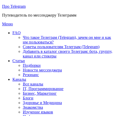
Про Telegram
Путеводитель по мессенджеру Телеграмм
Перейти
Меню
к
FAQ
содержимому
Что такое Телеграм (Telegram), зачем он мне и как
им пользоваться?
Советы пользователям Телеграм (Telegram)
Добавить в каталог своего Телеграм: бота, группу,
канал или стикеры
Статьи
Подборки
Новости мессенджера
Резонанс
Каналы
Все каналы
IT, Программирование
Бизнес, Маркетинг
Блоги
Здоровье и Медицина
Знакомства
Изучение языков