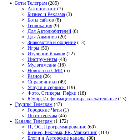
Боты Телеграм
(285)
Автопостинг
(7)
Бизнес и Реклама
(3)
Боты сайтов
(8)
Геолокация
(9)
Для Автолюбителей
(8)
Для Админов
(20)
Знакомства и общение
(13)
Игры
(50)
Изучение Языков
(22)
Инструменты
(48)
Мультимедиа
(16)
Новости и СМИ
(5)
Разное
(26)
Справочники
(49)
Услуги и сервисы
(19)
Фото, Стикеры, Гифки
(18)
Юмор, Информационно-развлекательные
(13)
Группы Телеграм
(47)
Городские Чаты
(1)
По интересам
(46)
Каналы Телеграм
(1 172)
IT, ОС, Программирование
(60)
Бизнес, Реклама, PR, Маркетинг
(113)
Блоги и Авторские каналы
(80)