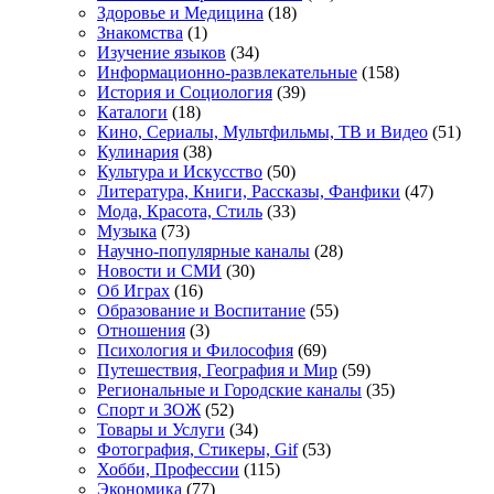
Здоровье и Медицина
(18)
Знакомства
(1)
Изучение языков
(34)
Информационно-развлекательные
(158)
История и Социология
(39)
Каталоги
(18)
Кино, Сериалы, Мультфильмы, ТВ и Видео
(51)
Кулинария
(38)
Культура и Искусство
(50)
Литература, Книги, Рассказы, Фанфики
(47)
Мода, Красота, Стиль
(33)
Музыка
(73)
Научно-популярные каналы
(28)
Новости и СМИ
(30)
Об Играх
(16)
Образование и Воспитание
(55)
Отношения
(3)
Психология и Философия
(69)
Путешествия, География и Мир
(59)
Региональные и Городские каналы
(35)
Спорт и ЗОЖ
(52)
Товары и Услуги
(34)
Фотография, Стикеры, Gif
(53)
Хобби, Профессии
(115)
Экономика
(77)