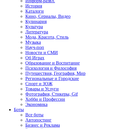
Информ-развл.
История
Каталоги
Кино, Сериалы, Видео
Кулинария
Культура
Литература
Мода, Красота, Стиль
Музыка
Науч-поп
Новости и СМИ
Об Играх
Образование и Воспитание
Психология и Философия
Путешествия, География, Мир
Региональные и Городские
Спорт и ЗОЖ
Товары и Услуги
Фотография, Стикеры, Gif
Хобби и Профессии
Экономика
Боты
Все боты
Автопостинг
Бизнес и Реклама