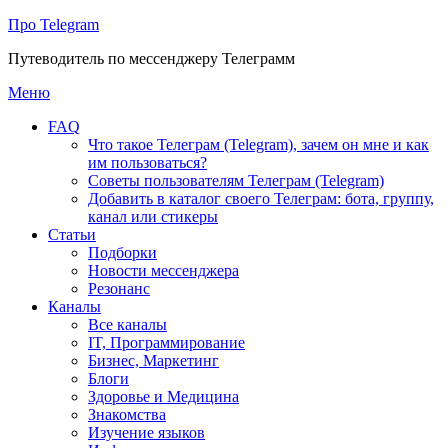
Про Telegram
Путеводитель по мессенджеру Телеграмм
Перейти
Меню
к
FAQ
содержимому
Что такое Телеграм (Telegram), зачем он мне и как
им пользоваться?
Советы пользователям Телеграм (Telegram)
Добавить в каталог своего Телеграм: бота, группу,
канал или стикеры
Статьи
Подборки
Новости мессенджера
Резонанс
Каналы
Все каналы
IT, Программирование
Бизнес, Маркетинг
Блоги
Здоровье и Медицина
Знакомства
Изучение языков