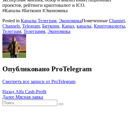
проектов, рейтинги криптовалют и ICO.
#Каналы #Биткоин #Экономика
Posted in
Каналы Телеграм
,
Экономика
Помеченные
Channel
,
Channels
,
Telegram
,
Биткоин
,
Канал
,
каналы
,
Криптовалюты
,
Телеграм
,
Телеграмм
,
Экономика
Опубликовано
ProTelegram
Смотреть все записи от ProTelegram
Навигация
Назад
Alfa Cash-Profit
Далее
Мясная лавка
по
Поиск
Найти
записям