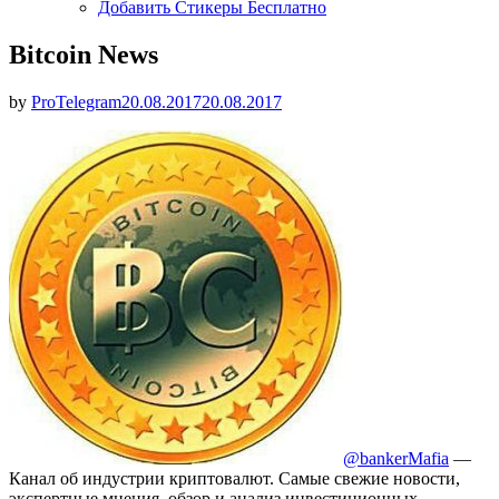
Добавить Стикеры Бесплатно
Bitcoin News
Опубликовано
by
ProTelegram
20.08.2017
20.08.2017
@bankerMafia
—
Канал об индустрии криптовалют. Самые свежие новости,
экспертные мнения, обзор и анализ инвестиционных