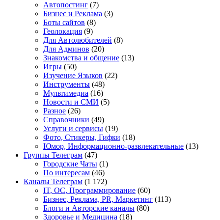
Автопостинг
(7)
Бизнес и Реклама
(3)
Боты сайтов
(8)
Геолокация
(9)
Для Автолюбителей
(8)
Для Админов
(20)
Знакомства и общение
(13)
Игры
(50)
Изучение Языков
(22)
Инструменты
(48)
Мультимедиа
(16)
Новости и СМИ
(5)
Разное
(26)
Справочники
(49)
Услуги и сервисы
(19)
Фото, Стикеры, Гифки
(18)
Юмор, Информационно-развлекательные
(13)
Группы Телеграм
(47)
Городские Чаты
(1)
По интересам
(46)
Каналы Телеграм
(1 172)
IT, ОС, Программирование
(60)
Бизнес, Реклама, PR, Маркетинг
(113)
Блоги и Авторские каналы
(80)
Здоровье и Медицина
(18)