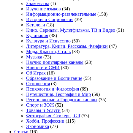
Знакомства
(1)
Изучение языков
(34)
Информационно-развлекательные
(158)
История и Социология
(39)
Каталоги
(18)
Кино, Сериалы, Мультфильмы, ТВ и Видео
(51)
Кулинария
(38)
Культура и Искусство
(50)
Литература, Книги, Рассказы, Фанфики
(47)
Мода, Красота, Стиль
(33)
Музыка
(73)
Научно-популярные каналы
(28)
Новости и СМИ
(30)
Об Играх
(16)
Образование и Воспитание
(55)
Отношения
(3)
Психология и Философия
(69)
Путешествия, География и Мир
(59)
Региональные и Городские каналы
(35)
Спорт и ЗОЖ
(52)
Товары и Услуги
(34)
Фотография, Стикеры, Gif
(53)
Хобби, Профессии
(115)
Экономика
(77)
Статьи
(16)