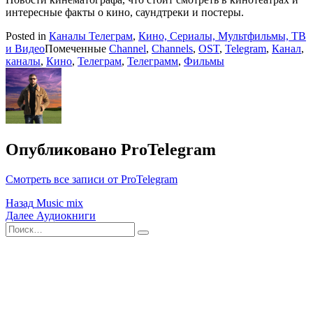
интересные факты о кино, саундтреки и постеры.
Posted in
Каналы Телеграм
,
Кино, Сериалы, Мультфильмы, ТВ
и Видео
Помеченные
Channel
,
Channels
,
OST
,
Telegram
,
Канал
,
каналы
,
Кино
,
Телеграм
,
Телеграмм
,
Фильмы
Опубликовано
ProTelegram
Смотреть все записи от ProTelegram
Навигация
Назад
Music mix
Далее
Аудиокниги
по
Поиск
Найти
записям