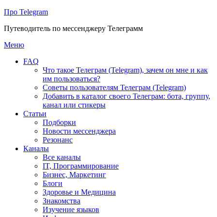
Про Telegram
Путеводитель по мессенджеру Телеграмм
Перейти
Меню
к
FAQ
содержимому
Что такое Телеграм (Telegram), зачем он мне и как
им пользоваться?
Советы пользователям Телеграм (Telegram)
Добавить в каталог своего Телеграм: бота, группу,
канал или стикеры
Статьи
Подборки
Новости мессенджера
Резонанс
Каналы
Все каналы
IT, Программирование
Бизнес, Маркетинг
Блоги
Здоровье и Медицина
Знакомства
Изучение языков