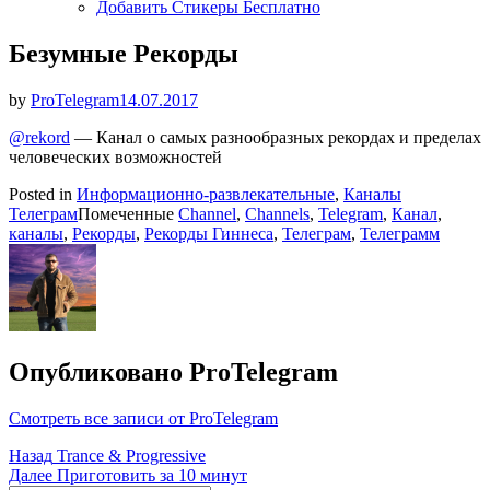
Добавить Стикеры Бесплатно
Безумные Рекорды
Опубликовано
by
ProTelegram
14.07.2017
@rekord
— Канал о самых разнообразных рекордах и пределах
человеческих возможностей
Posted in
Информационно-развлекательные
,
Каналы
Телеграм
Помеченные
Channel
,
Channels
,
Telegram
,
Канал
,
каналы
,
Рекорды
,
Рекорды Гиннеса
,
Телеграм
,
Телеграмм
Опубликовано
ProTelegram
Смотреть все записи от ProTelegram
Навигация
Назад
Trance & Progressive
Далее
Приготовить за 10 минут
по