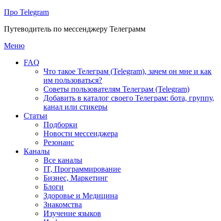
Про Telegram
Путеводитель по мессенджеру Телеграмм
Перейти
Меню
к
FAQ
содержимому
Что такое Телеграм (Telegram), зачем он мне и как
им пользоваться?
Советы пользователям Телеграм (Telegram)
Добавить в каталог своего Телеграм: бота, группу,
канал или стикеры
Статьи
Подборки
Новости мессенджера
Резонанс
Каналы
Все каналы
IT, Программирование
Бизнес, Маркетинг
Блоги
Здоровье и Медицина
Знакомства
Изучение языков