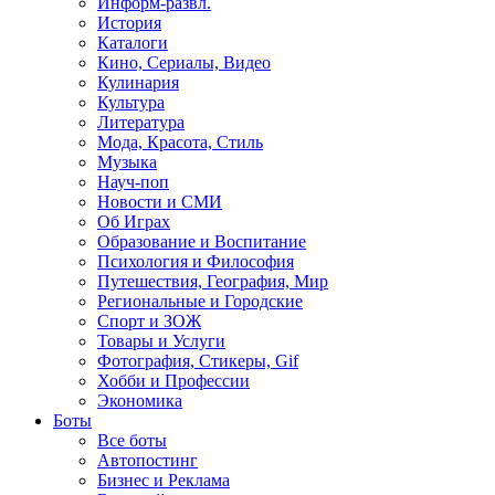
Информ-развл.
История
Каталоги
Кино, Сериалы, Видео
Кулинария
Культура
Литература
Мода, Красота, Стиль
Музыка
Науч-поп
Новости и СМИ
Об Играх
Образование и Воспитание
Психология и Философия
Путешествия, География, Мир
Региональные и Городские
Спорт и ЗОЖ
Товары и Услуги
Фотография, Стикеры, Gif
Хобби и Профессии
Экономика
Боты
Все боты
Автопостинг
Бизнес и Реклама