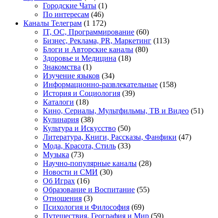
Городские Чаты
(1)
По интересам
(46)
Каналы Телеграм
(1 172)
IT, ОС, Программирование
(60)
Бизнес, Реклама, PR, Маркетинг
(113)
Блоги и Авторские каналы
(80)
Здоровье и Медицина
(18)
Знакомства
(1)
Изучение языков
(34)
Информационно-развлекательные
(158)
История и Социология
(39)
Каталоги
(18)
Кино, Сериалы, Мультфильмы, ТВ и Видео
(51)
Кулинария
(38)
Культура и Искусство
(50)
Литература, Книги, Рассказы, Фанфики
(47)
Мода, Красота, Стиль
(33)
Музыка
(73)
Научно-популярные каналы
(28)
Новости и СМИ
(30)
Об Играх
(16)
Образование и Воспитание
(55)
Отношения
(3)
Психология и Философия
(69)
Путешествия, География и Мир
(59)