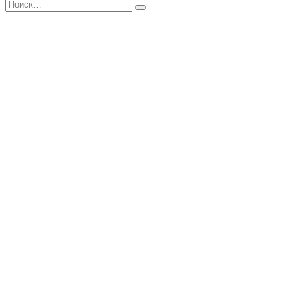
Поиск
Найти
записям