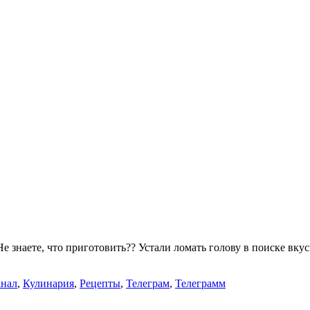
 знаете, что приготовить?? Устали ломать голову в поиске вку
нал
,
Кулинария
,
Рецепты
,
Телеграм
,
Телеграмм