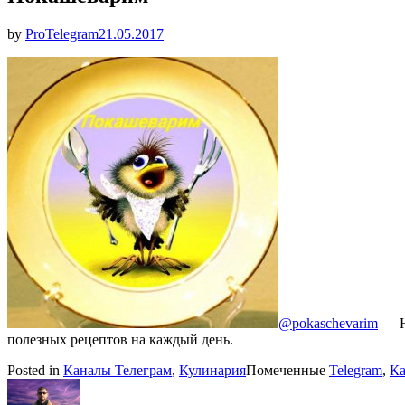
Опубликовано
by
ProTelegram
21.05.2017
@pokaschevarim
— Не
полезных рецептов на каждый день.
Posted in
Каналы Телеграм
,
Кулинария
Помеченные
Telegram
,
Ка