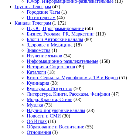
Юмор, Информационно-развлекательные
(13)
Группы Телеграм
(47)
Городские Чаты
(1)
По интересам
(46)
Каналы Телеграм
(1 172)
IT, ОС, Программирование
(60)
Бизнес, Реклама, PR, Маркетинг
(113)
Блоги и Авторские каналы
(80)
Здоровье и Медицина
(18)
Знакомства
(1)
Изучение языков
(34)
Информационно-развлекательные
(158)
История и Социология
(39)
Каталоги
(18)
Кино, Сериалы, Мультфильмы, ТВ и Видео
(51)
Кулинария
(38)
Культура и Искусство
(50)
Литература, Книги, Рассказы, Фанфики
(47)
Мода, Красота, Стиль
(33)
Музыка
(73)
Научно-популярные каналы
(28)
Новости и СМИ
(30)
Об Играх
(16)
Образование и Воспитание
(55)
Отношения
(3)