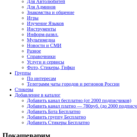
Для Автолюбитей
Для Админов
Знакомства и общение
Игры
Изучение Языков
Инструменты
Информ-развл.
Мультимедиа
Новости и СМИ
Разное
Справочники
Услуги и сервисы
Фото, Стикеры, Гифки
Группы
По интересам
Телеграмм чаты городов и регионов России
Стикеры
Добавление в каталог
Добавить канал бесплатно (от 2000 подписчиков)
Добавить канал платно — 780руб. (до 2000 подписч
Добавить Бота Бесплатно
Добавить группу Бесплатно
Добавить Стикеры Бесплатно
Покашеварим