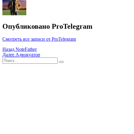
Опубликовано
ProTelegram
Смотреть все записи от ProTelegram
Навигация
Назад
NoteFather
Далее
Адвокуатор
по
Поиск
Найти
записям