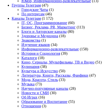
Юмор, Информационно-развлекательные
(13)
Группы Телеграм
(47)
Городские Чаты
(1)
По интересам
(46)
Каналы Телеграм
(1 172)
IT, ОС, Программирование
(60)
Бизнес, Реклама, PR, Маркетинг
(113)
Блоги и Авторские каналы
(80)
Здоровье и Медицина
(18)
Знакомства
(1)
Изучение языков
(34)
Информационно-развлекательные
(158)
История и Социология
(39)
Каталоги
(18)
Кино, Сериалы, Мультфильмы, ТВ и Видео
(51)
Кулинария
(38)
Культура и Искусство
(50)
Литература, Книги, Рассказы, Фанфики
(47)
Мода, Красота, Стиль
(33)
Музыка
(73)
Научно-популярные каналы
(28)
Новости и СМИ
(30)
Об Играх
(16)
Образование и Воспитание
(55)
Отношения
(3)