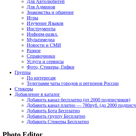
Для Автолюбитей
Для Админов
Знакомства и общение
Игры
Изучение Языков
Инструменты
Информ-развл.
Мультимедиа
Новости и СМИ
Разное
Справочники
Услуги и сервисы
Фото, Стикеры, Гифки
Группы
По интересам
Телеграмм чаты городов и регионов России
Стикеры
Добавление в каталог
Добавить канал бесплатно (от 2000 подписчиков)
Добавить канал платно — 780руб. (до 2000 подписч
Добавить Бота Бесплатно
Добавить группу Бесплатно
Добавить Стикеры Бесплатно
Photo Editor