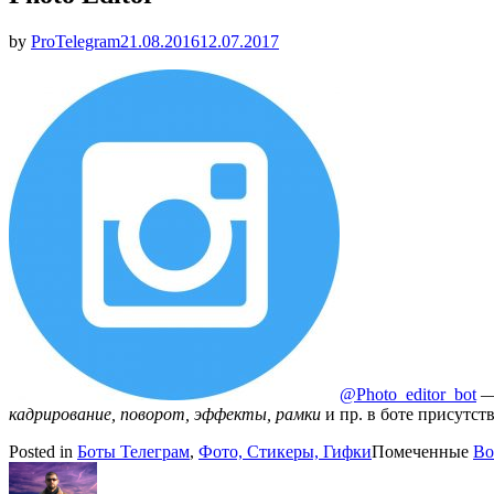
Опубликовано
by
ProTelegram
21.08.2016
12.07.2017
@Photo_editor_bot
—
кадрирование, поворот, эффекты, рамки
и пр. в боте присутс
Posted in
Боты Телеграм
,
Фото, Стикеры, Гифки
Помеченные
Bo