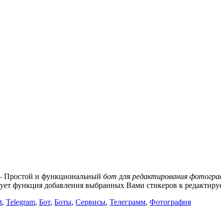
 Простой и функциональный
бот
для
редактирования фотогра
твует функция добавления выбранных Вами стикеров к редактир
t
,
Telegram
,
Бот
,
Боты
,
Сервисы
,
Телеграмм
,
Фотография