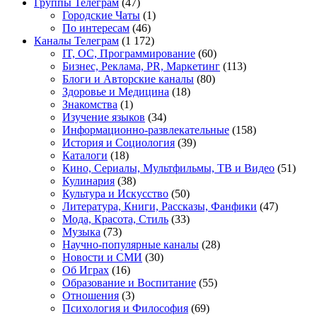
Группы Телеграм
(47)
Городские Чаты
(1)
По интересам
(46)
Каналы Телеграм
(1 172)
IT, ОС, Программирование
(60)
Бизнес, Реклама, PR, Маркетинг
(113)
Блоги и Авторские каналы
(80)
Здоровье и Медицина
(18)
Знакомства
(1)
Изучение языков
(34)
Информационно-развлекательные
(158)
История и Социология
(39)
Каталоги
(18)
Кино, Сериалы, Мультфильмы, ТВ и Видео
(51)
Кулинария
(38)
Культура и Искусство
(50)
Литература, Книги, Рассказы, Фанфики
(47)
Мода, Красота, Стиль
(33)
Музыка
(73)
Научно-популярные каналы
(28)
Новости и СМИ
(30)
Об Играх
(16)
Образование и Воспитание
(55)
Отношения
(3)
Психология и Философия
(69)