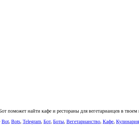
от поможет найти кафе и рестораны для вегетарианцев в твоем 
е
Bot
,
Bots
,
Telegram
,
Бот
,
Боты
,
Вегетарианство
,
Кафе
,
Кулинария